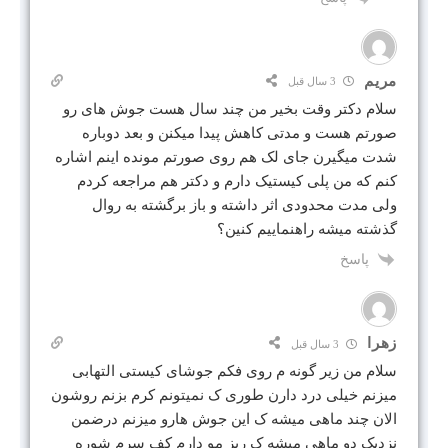
مریم
3 سال قبل
سلام دکتر وقت بخیر من چند سال هست جوش های رو
صورتم هست و مدتی کاهش پیدا میکنن و بعد دوباره
شدت میگیرن جای لک هم روی صورتم مونده اینم اشاره
کنم که من پلی کیستیک دارم و دکتر هم مراجعه کردم
ولی مدت محدودی اثر داشته و باز برگشته به روال
گذشته میشه راهنماییم کنین؟
پاسخ
زهرا
3 سال قبل
سلام من زیر گونه م روی فکم جوشای کیستی التهابی
میزنم خیلی درد دارن طوری ک نمیتونم کرم بزنم روشون
الان چند ماهی میشه ک این جوش هارو میزنم درضمن
نزدیک دو ماهی میشه ک ریز مو دارم کف سرم شوره