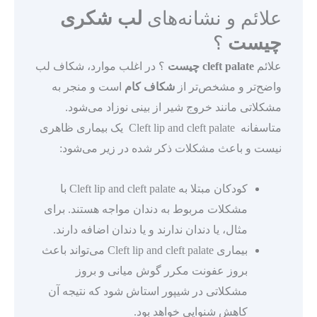
علائم و نشانه‌های
لب شکری
چیست
؟
علائم
cleft palate چیست
؟ در اغلب موارد، شکاف لب
واضح‌تر و مشخص‌تر از
شکاف کام
است و منجر به
مشکلاتی مانند خروج شیر از بینی نوزاد می‌شود.
متاسفانه Cleft lip and cleft palate یک بیماری ظاهری
نیست و باعث مشکلات ذکر شده در زیر می‌شود:
کودکان مبتلا به Cleft lip and cleft palate با
مشکلات مربوط به دندان مواجه هستند. برای
مثال، یا دندان ندارند و یا دندان اضافه دارند.
بیماری Cleft lip and cleft palate می‌تواند باعث
بروز عفونت مکرر گوش میانی و بروز
مشکلاتی در شیپور استاش شود که نتیجه آن
کاهش شنوایی خواهد بود.