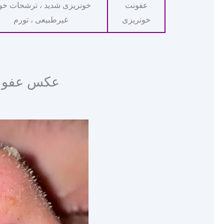
عفونت
خونریزی شدید ، ترشحات خو
خونریزی
غیرطبیعی ، تورم
عکس عفونت