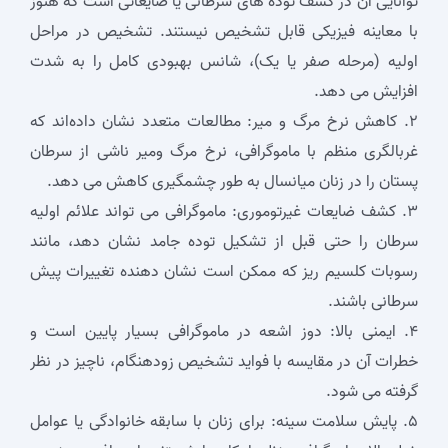
توانایی آن در کشف توده‌ های سرطانی یا ضایعاتی است که هنوز
با معاینه فیزیکی قابل تشخیص نیستند. تشخیص در مراحل
اولیه (مرحله صفر یا یک)، شانس بهبودی کامل را به شدت
افزایش می ‌دهد.
۲. کاهش نرخ مرگ ‌و میر: مطالعات متعدد نشان داده‌اند که
غربالگری منظم با ماموگرافی، نرخ مرگ ‌ومیر ناشی از سرطان
پستان را در زنان میانسال به طور چشمگیری کاهش می ‌دهد.
۳. کشف ضایعات غیرتوموری: ماموگرافی می ‌تواند علائم اولیه
سرطان را حتی قبل از تشکیل توده جامد نشان دهد، مانند
رسوبات کلسیم ریز که ممکن است نشان ‌دهنده تغییرات پیش
‌سرطانی باشند.
۴. ایمنی بالا: دوز اشعه در ماموگرافی بسیار پایین است و
خطرات آن در مقایسه با فواید تشخیص زودهنگام، ناچیز در نظر
گرفته می ‌شود.
۵. پایش سلامت سینه: برای زنان با سابقه خانوادگی یا عوامل