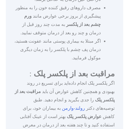
مصرف داروهای رقیق کننده خون را به منظور
پیشگیری از بروز برخی عوارض مانند
ورم
چشم بعد از پلکسر
به مدت چند روز قبل از
درمان و چند رو بعد از درمان متوقف نمایید.
اگر مبتلا به بیماری پوستی مانند عفونت هستید،
درمان پف چشم با پلکسر را به زمان دیگری
موکول فرمایید.
مراقبت بعد از پلکسر پلک
:
اگر پلکسر پلک انجام داده‌اید برای تسریع در روند
بهبودی و همچنین کاهش عوارض آن باید
مراقبت بعد از
پلکسر پلک
را جدی بگیرید و انجام دهید. طبق
توصیه‌های دکتر
رولند-وارمن
به بیماران خود، برای
کاهش
عوارض پلکسر پلک
بهتر است از عینک آفتابی
استفاده کنید و تا چند هفته بعد از درمان در معرض