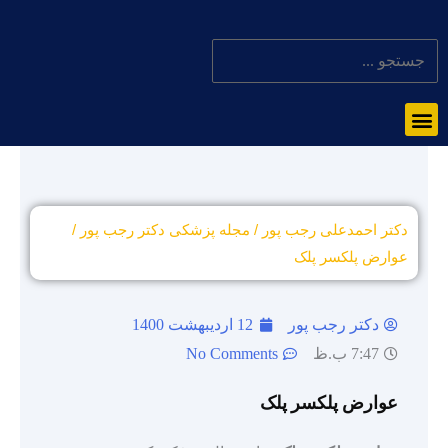
دکتر احمدعلی رجب پور
/
مجله پزشکی دکتر رجب پور
/
عوارض پلکسر پلک
دکتر رجب پور
12 اردیبهشت 1400
7:47 ب.ظ
No Comments
عوارض پلکسر پلک