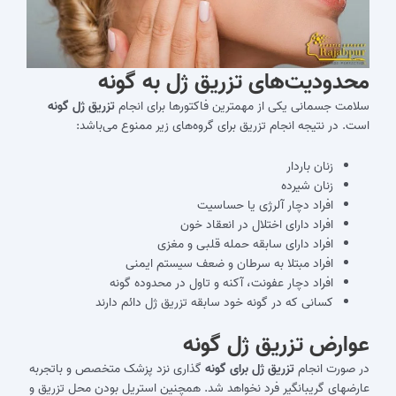
محدودیت‌‎های تزریق ژل به گونه
سلامت جسمانی یکی از مهم‎ترین فاکتورها برای انجام
تزریق ژل گونه
است. در نتیجه انجام تزریق برای گروه‌های زیر ممنوع می‌‎باشد:
زنان باردار
زنان شیرده
افراد دچار آلرژی یا حساسیت
افراد دارای اختلال در انعقاد خون
افراد دارای سابقه حمله قلبی و مغزی
افراد مبتلا به سرطان و ضعف سیستم ایمنی
افراد دچار عفونت، آکنه و تاول در محدوده گونه
کسانی که در گونه خود سابقه تزریق ژل دائم دارند
عوارض تزریق ژل گونه
در صورت انجام
تزریق ژل برای گونه
گذاری نزد پزشک متخصص و باتجربه
عارضه‎ای گریبان‎گیر فرد نخواهد شد. همچنین استریل بودن محل تزریق و