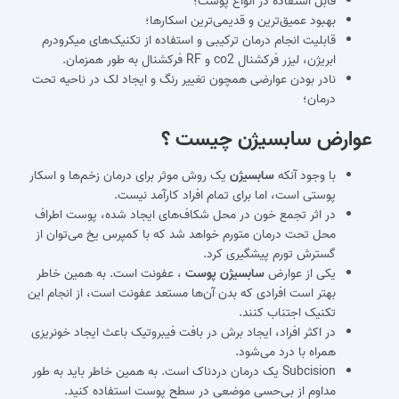
قابل استفاده در انواع پوست؛
بهبود عمیق‌ترین و قدیمی‌ترین اسکارها؛
قابلیت انجام درمان ترکیبی و استفاده از تکنیک‌های میکرودرم
ابریژن، لیزر فرکشنال co2 و RF فرکشنال به طور همزمان.
نادر بودن عوارضی همچون تغییر رنگ و ایجاد لک در ناحیه تحت
درمان؛
عوارض
سابسیژن چیست
؟
با وجود آنکه
سابسیژن
یک روش موثر برای درمان زخم‌ها و اسکار
پوستی است، اما برای تمام افراد کارآمد نیست.
در اثر تجمع خون در محل شکاف‌های ایجاد شده، پوست اطراف
محل تحت درمان متورم خواهد شد که با کمپرس یخ می‌توان از
گسترش تورم پیشگیری کرد.
یکی از عوارض
سابسیژن پوست
، عفونت است. به همین خاطر
بهتر است افرادی که بدن آن‌ها مستعد عفونت است، از انجام این
تکنیک اجتناب کنند.
در اکثر افراد، ایجاد برش در بافت فیبروتیک باعث ایجاد خونریزی
همراه با درد می‌شود.
Subcision یک درمان دردناک است. به همین خاطر باید به طور
مداوم از بی‌حسی موضعی در سطح پوست استفاده کنید.